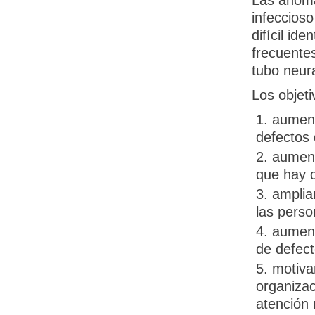
Las anoma
infeccioso
difícil id
frecuente
tubo neur
Los objet
aument
defectos 
aument
que hay d
amplia
las perso
aument
de defect
motiva
organiza
atención 