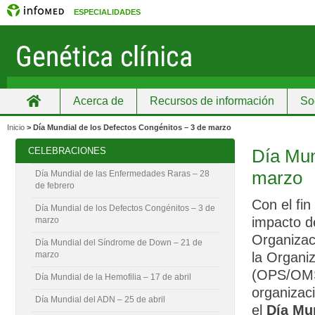
ESPECIALIDADES
Acerca de
Recursos de información
So
Inicio
Inicio
>
Día Mundial de los Defectos Congénitos – 3 de marzo
CELEBRACIONES
Día Mun
marzo
Día Mundial de las Enfermedades Raras – 28
de febrero
Con el fin
Día Mundial de los Defectos Congénitos – 3 de
impacto d
marzo
Organizac
Día Mundial del Síndrome de Down – 21 de
la Organi
marzo
(OPS/OMS)
Día Mundial de la Hemofilia – 17 de abril
organizaci
Día Mundial del ADN – 25 de abril
el
Día Mu