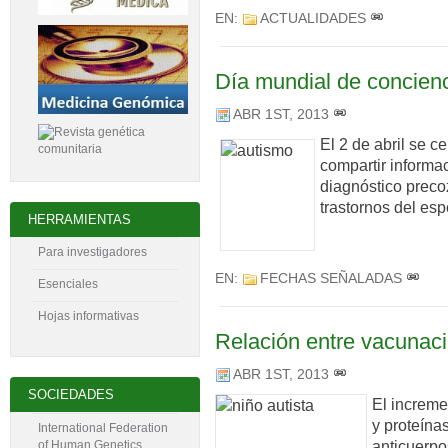
EN:
ACTUALIDADES
Día mundial de concienc
ABR 1ST, 2013
El 2 de abril se ce
compartir informac
diagnóstico preco
trastornos del esp
HERRAMIENTAS
Para investigadores
EN:
FECHAS SEÑALADAS
Esenciales
Hojas informativas
Relación entre vacunaci
ABR 1ST, 2013
SOCIEDADES
El increme
y proteína
International Federation
anticuerpo
of Human Genetics