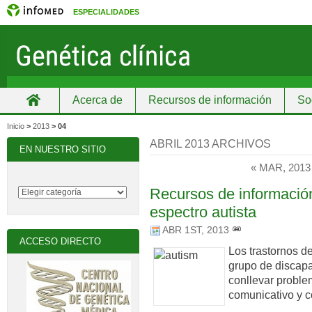
ESPECIALIDADES
Acerca de
Recursos de información
So
Inicio
Inicio
>
2013
>
04
ABRIL 2013 ARCHIVOS
EN NUESTRO SITIO
« MAR, 2013
Recursos de información
espectro autista
ABR 1ST, 2013
ACCESO DIRECTO
Los trastornos d
grupo de discap
conllevar problem
comunicativo y 