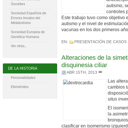
Societies
autismo, s
controles p
Sociedad Española de
Este trabajo tuvo como objetivo e
Errores Innatos del
Metabolismo
autismo y el nivel de estimulació
vacunas en los dos primeros año
Sociedad Europea de
Genética Humana
EN:
PRESENTACIÓN DE CASOS
Ver otras...
Alteraciones de la simet
disquinesia ciliar
DE LA HISTORIA
ABR 15TH, 2013
Personalidades
Las altera
cambios t
Efemérides
disposició
situs inve
El isomer
la asimet
bronquios
clasificar en isomerismo izquier