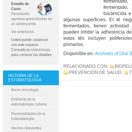
fermentado, 
Estudio de
fermentado
Caso:
bactericida 
Periodontis
algunas superficies. El té neg
agresiva generalizada en
un adolescente
fermentados, tienen actividad
pueden inhibir la adherencia de
Ver anteriores...
estos tés incluyen polifenol
Usted puede colaborar
primarios.
con este espacio.
Consulte la
metodología
Disponible en:
Archives of Oral 
para conocer los detalles
RELACIONADO CON:
BIOPEL
PREVENCIÓN DE SALUD
,
T
HISTORIA DE LA
ESTOMATOLOGÍA
Breve cronología
Emblema de la
estomatología cubana
Personalidades de la
Estomatología
Hechos relevantes