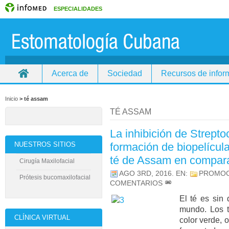
ESPECIALIDADES
Acerca de
Sociedad
Recursos de infor
Inicio
>
té assam
TÉ ASSAM
La inhibición de Strept
NUESTROS SITIOS
formación de biopelícula
té de Assam en compara
Cirugía Maxilofacial
AGO 3RD, 2016
. EN:
PROMOC
Prótesis bucomaxilofacial
COMENTARIOS
El té es sin
mundo. Los t
CLÍNICA VIRTUAL
color verde, o