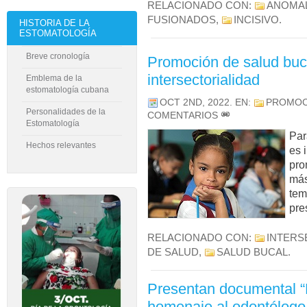
RELACIONADO CON:
ANOMAL
FUSIONADOS
,
INCISIVO
.
HISTORIA DE LA
ESTOMATOLOGÍA
Breve cronología
Promoción de salud buc
intersectorialidad
Emblema de la
estomatología cubana
OCT 2ND, 2022
. EN:
PROMOC
Personalidades de la
COMENTARIOS
Estomatología
Par
Hechos relevantes
es 
pro
más
tem
pre
RELACIONADO CON:
INTERS
DE SALUD
,
SALUD BUCAL
.
Presentan documental “
homenaje al odontólogo