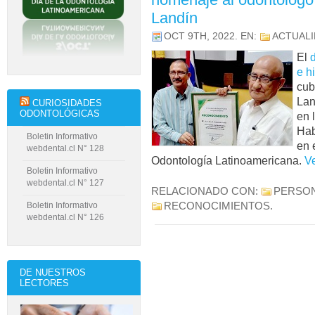
Landín
OCT 9TH, 2022
. EN:
ACTUAL
El
e hi
cub
Lan
CURIOSIDADES
ODONTOLÓGICAS
en 
Hab
Boletin Informativo
en 
webdental.cl N° 128
Odontología Latinoamericana.
V
Boletin Informativo
webdental.cl N° 127
RELACIONADO CON:
PERSON
RECONOCIMIENTOS
.
Boletin Informativo
webdental.cl N° 126
DE NUESTROS
LECTORES