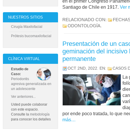
en el primer Congreso Panameri
Santiago de Chile en 1917.
Ver
NUESTROS SITIOS
RELACIONADO CON:
FECHAS
ODONTOLOGÍA
.
Cirugía Maxilofacial
Prótesis bucomaxilofacial
Presentación de un caso
geminación del incisivo 
permanente
CLÍNICA VIRTUAL
OCT 2ND, 2022
. EN:
CASOS D
Estudio de
Caso:
La 
Periodontis
fol
agresiva generalizada en
die
un adolescente
can
Ver anteriores...
var
Usted puede colaborar
dia
con este espacio.
por ende poco tratada, lo que n
Consulte la
metodología
más…
para conocer los detalles