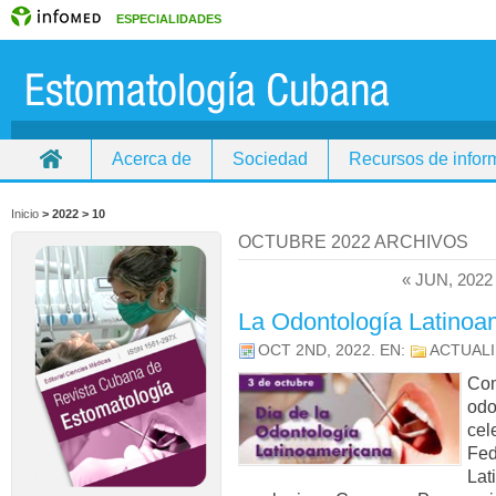
ESPECIALIDADES
Acerca de
Sociedad
Recursos de infor
Inicio
> 2022 >
10
OCTUBRE 2022 ARCHIVOS
« JUN, 2022
La Odontología Latinoa
OCT 2ND, 2022
. EN:
ACTUAL
Com
odo
cel
Fed
Lat