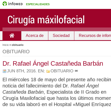
ESPECIALIDADES
Acerca de
Sociedad
Recursos de info
Inicio
Inicio
>
obituario
OBITUARIO
Dr. Rafael Ángel Castañeda Barbán
JUN 8TH, 2016
. EN:
OBITUARIO
El miércoles 18 de mayo del presente año recibimo
noticia del fallecimiento del Dr.
Rafael Ángel
Castañeda Barbán
, Especialista de II Grado en
Cirugía Maxilofacial que hasta los últimos mome
de su vida laboró en el Hospital «Miguel Enríque