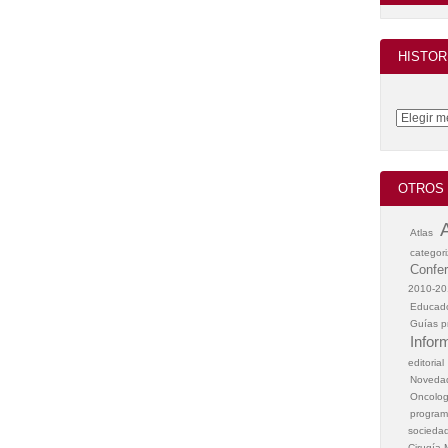
HISTOR
OTROS 
Atlas
categori
Confer
2010-20
Educad
Guías pr
Infor
editorial
Noveda
Oncolog
program
sociedad
Cirugía M