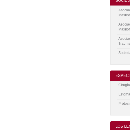
SOCIE
Asociac
Maxilo
Asociac
Maxilof
Asociac
Trauma
Socieda
ESPECI
Cirugía
Estoma
Prótesi
LOS L