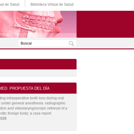
ual de Salud
Biblioteca Virtual de Salud
ED. PROPUESTA DEL DÍA
ing intraoperative tooth loss during oral
 under general anesthesia: radiographic
ation and videolaryngoscopic retrieval of a
ottic foreign body: a case report
2026