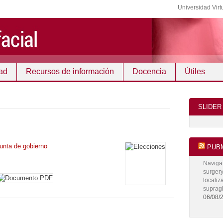
Universidad Virt
ad
Recursos de información
Docencia
Útiles
SLIDER
unta de gobierno
PUBM
Navigat
surgery
localiz
supragl
06/08/