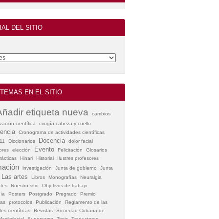
IAL DEL SITIO
TEMAS EN EL SITIO
Añadir etiqueta nueva
cambios
zación científica
cirugía cabeza y cuello
encia
Cronograma de actividades científicas
Docencia
11
Diccionarios
dolor facial
Evento
ores
elección
Felicitación
Glosarios
ácticas
Hinari
Historial
Ilustres profesores
mación
investigación
Junta de gobierno
Junta
Las artes
Libros
Monografías
Neuralgia
des
Nuestro sitio
Objetivos de trabajo
ía
Posters
Postgrado
Pregrado
Premio
as
protocolos
Publicación
Reglamento de las
es científicas
Revistas
Sociedad Cubana de
axilofacial
Supercurso
Tesis
Traductores