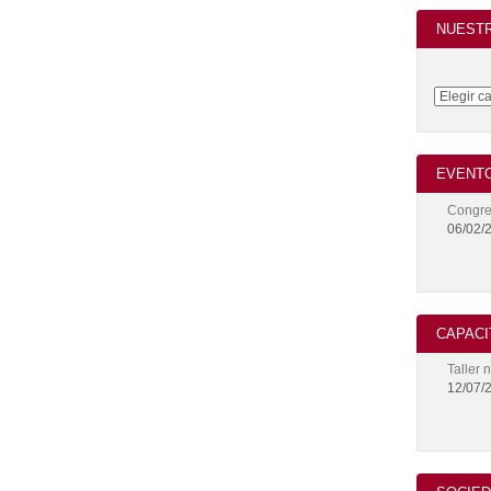
NUEST
EVENTO
Congre
06/02/
CAPACI
Taller 
12/07/