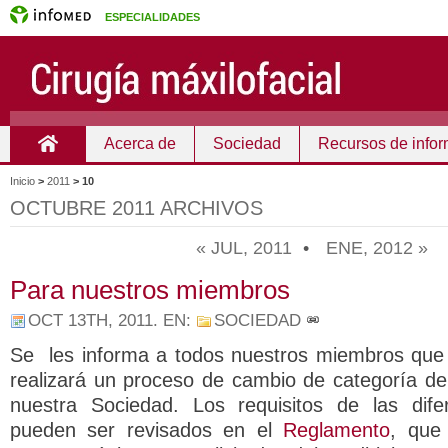
ESPECIALIDADES
Acerca de
Sociedad
Recursos de info
Inicio
Inicio
>
2011
>
10
OCTUBRE 2011 ARCHIVOS
« JUL, 2011
•
ENE, 2012 »
Para nuestros miembros
OCT 13TH, 2011
. EN:
SOCIEDAD
Se les informa a todos nuestros miembros qu
realizará un proceso de cambio de categoría d
nuestra Sociedad. Los requisitos de las dife
pueden ser revisados en el
Reglamento
, que