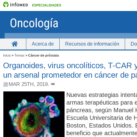
ESPECIALIDADES
Acerca de
Recursos de información
Do
Inicio
Inicio
>
Temas
>
Cáncer de próstata
Organoides, virus oncolíticos, T-CAR y
un arsenal prometedor en cáncer de p
MAR 25TH, 2019
.
Nuevas estrategias intenta
armas terapéuticas para e
páncreas, según Manuel H
Escuela Universitaria de 
Boston, Estados Unidos. 
beneficio que actualmente