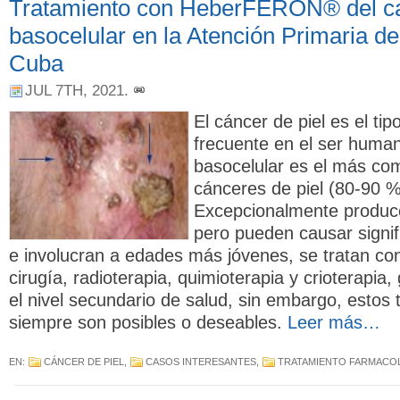
Tratamiento con HeberFERON® del c
basocelular en la Atención Primaria d
Cuba
JUL 7TH, 2021
.
El cáncer de piel es el ti
frecuente en el ser huma
basocelular es el más co
cánceres de piel (80-90 %
Excepcionalmente produc
pero pueden causar signif
e involucran a edades más jóvenes, se tratan co
cirugía, radioterapia, quimioterapia y crioterapia
el nivel secundario de salud, sin embargo, estos 
siempre son posibles o deseables.
Leer más…
EN:
CÁNCER DE PIEL
,
CASOS INTERESANTES
,
TRATAMIENTO FARMACO