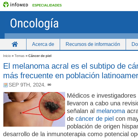
ESPECIALIDADES
Acerca de
Recursos de información
Do
Inicio
Inicio
>
Temas
>
Cáncer de piel
El melanoma acral es el subtipo de cán
más frecuente en población latinoame
SEP 9TH, 2024
.
Médicos e investigadores
llevaron a cabo una revisi
señalan al
melanoma
acra
de
cáncer de piel
con mayo
población de origen hispa
desarrollo de la inmunoterapia como potencial op