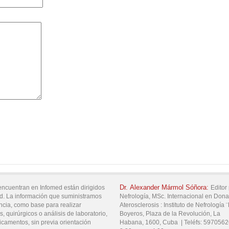
Dr.
Alexander
Mármol Sóñora:
encuentran en Infomed están dirigidos
Editor 
d. La información que suministramos
Nefrología, MSc. Internacional en Dona
ncia, como base para realizar
Aterosclerosis :
Instituto de Nefrología
, quirúrgicos o análisis de laboratorio,
Boyeros,
Plaza de la Revolución,
La
icamentos, sin previa orientación
Habana,
1600,
Cuba
|
Teléfs:
5970562