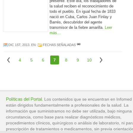
presente. Este día, los trabajadores de
la salud reciben el reconocimiento de
todo el pueblo. En igual fecha de 1833
nació en Cuba, Carlos Juan Finlay y
Barrés, descubridor del agente
transmisor de la fiebre amarilla.
Leer
más…
DIC 1ST, 2013
. EN:
FECHAS SEÑALADAS
4
5
6
7
8
9
10
Políticas del Portal
. Los contenidos que se encuentran en Infomed
están dirigidos fundamentalmente a profesionales de la salud. La
información que suministramos no debe ser utilizada, bajo ninguna
circunstancia, como base para realizar diagnósticos médicos,
procedimientos clínicos, quirúrgicos o análisis de laboratorio, ni par
prescripción de tratamientos o medicamentos, sin previa orientació