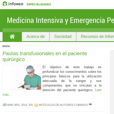
ESPECIALIDADES
Acerca de
Sociedad
Recursos de Info
Inicio
Inicio
Pautas transfusionales en el paciente
quirúrgico
El objetivo de este trabajo es
profundizar los conocimientos sobre los
principios básicos para la utilización
adecuada de la sangre y sus
componentes que se vinculan a la
atención del paciente quirúrgico.
Leer
más…
MAR 3RD, 2014
. EN:
ARTÍCULOS DE AUTORES CUBANOS