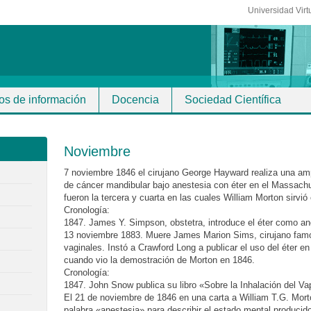
Universidad Virt
os de información
Docencia
Sociedad Científica
Noviembre
7 noviembre 1846 el cirujano George Hayward realiza una amp
de cáncer mandibular bajo anestesia con éter en el Massachu
fueron la tercera y cuarta en las cuales William Morton sirvi
Cronología:
1847. James Y. Simpson, obstetra, introduce el éter como an
13 noviembre 1883. Muere James Marion Sims, cirujano famo
vaginales. Instó a Crawford Long a publicar el uso del éter e
cuando vio la demostración de Morton en 1846.
Cronología:
1847. John Snow publica su libro «Sobre la Inhalación del Va
El 21 de noviembre de 1846 en una carta a William T.G. Mort
palabra «anestesia» para describir el estado mental producido 