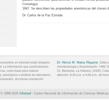
Cronología:
1847. Se describen las propiedades anestésicas del cloruro de
Dr. Carlos de la Paz Estrada
Dr.
Héctor M.
Matos Riquene:
encuentran en Infomed están dirigidos
Editor 
d. La información que suministramos
Anestesiología y Reanimación :
HMC Dr.
ncia, como base para realizar
31,
Marianao,
La Habana,
10400,
Cub
, quirúrgicos o análisis de laboratorio,
atención:
8:30 a.m. a 4:00 p.m., de lune
icamentos, sin previa orientación
© 1999-2026
Infomed
- Centro Nacional de Información de Ciencias Médicas