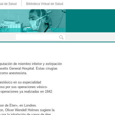
ual de Salud
Biblioteca Virtual de Salud
utación de miembro inferior y extirpación
setts General Hospital. Estas cirugías
ó como anestesista.
estésico en su especialidad
so por sus operaciones vésico-
n operaciones ya realizadas en 1842
por de Eter», en Londres.
on, Oliver Wendell Holmes sugiere la
por la inhalación de vapor de éter.