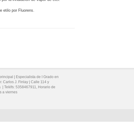
 etilo por Fluorens.
principal |
Especialista de I Grado en
 Carlos J. Finlay |
Calle 114 y
a
|
Teléfs:
5358467911
, Horario de
s a viernes