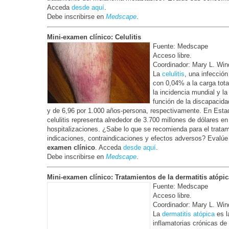
Acceda
desde aquí
.
Debe inscribirse en
Medscape
.
Mini-examen clínico: Celulitis
Fuente: Medscape
Acceso libre.
Coordinador: Mary L. Win
La
celulitis
, una infección
con 0,04% a la carga tota
la incidencia mundial y l
función de la discapacidad
y de 6,96 por 1.000 años-persona, respectivamente. En Estad
celulitis representa alrededor de 3.700 millones de dólares e
hospitalizaciones. ¿Sabe lo que se recomienda para el tratami
indicaciones, contraindicaciones y efectos adversos? Evalú
examen clínico
. Acceda
desde aquí
.
Debe inscribirse en
Medscape
.
Mini-examen clínico: Tratamientos de la dermatitis atópic
Fuente: Medscape
Acceso libre.
Coordinador: Mary L. Win
La
dermatitis atópica
es l
inflamatorias crónicas de 