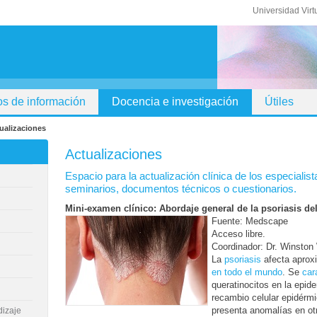
Universidad Virt
s de información
Docencia e investigación
Útiles
ualizaciones
Actualizaciones
Espacio para la actualización clínica de los especialis
seminarios, documentos técnicos o cuestionarios.
Mini-examen clínico: Abordaje general de la psoriasis de
Fuente: Medscape
Acceso libre.
Coordinador: Dr. Winston
La
psoriasis
afecta aprox
en todo el mundo
. Se
car
queratinocitos en la epid
recambio celular epidérmic
presenta anomalías en ot
dizaje