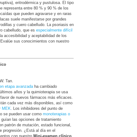
uptiva), eritrodérmica y pustulosa. El tipo
ue representa entre 80 % y 90 % de los
ecaídas que pueden agravarse y en raras
placas suele manifestarse por grandes
dillas y cuero cabelludo. La psoriasis en
ro cabelludo, que es
especialmente difícil
la accesibilidad y aceptabilidad de los
? Evalúe sus conocimientos con nuestro
ico
 W. Tan.
en etapa avanzada
ha cambiado
 últimos años y la quimioterapia se usa
 favor de nuevos fármacos más eficaces.
están cada vez más disponibles, así como
 y MEK
. Los inhibidores del punto de
ado se pueden usar como
monoterapias o
guían las opciones de tratamiento
n patrón de mutación, estado funcional,
 progresión. ¿Está al día en el
ientos con nuestro
Mini-examen clínico
.