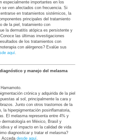
n especialmente importantes en los
e se ven afectados con frecuencia. Si
entrarse en tratamientos sistémicos, la
componentes principales del tratamiento
o de la piel, tratamiento con
e la dermatitis atópica es persistente y
 ¿Conoce las últimas investigaciones
 resultados de los tratamientos con
munoterapia con alérgenos? Evalúe sus
sde aquí
.
 diagnóstico y manejo del melasma
do Hamamoto.
igmentación crónica y adquirida de la piel
puestas al sol, principalmente la cara y
ebrazos. Junto con otros trastornos de la
, la hiperpigmentación posinflamatoria,
as. El melasma representa entre 4% y
 dermatología en México, Brasil y
idiva y el impacto en la calidad de vida
ómo diagnosticar y tratar el melasma?
. Acceda
desde aquí
.