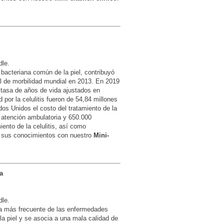
dle.
 bacteriana común de la piel, contribuyó
l de morbilidad mundial en 2013. En 2019
a tasa de años de vida ajustados en
 por la celulitis fueron de 54,84 millones
os Unidos el costo del tratamiento de la
n atención ambulatoria y 650.000
ento de la celulitis, así como
e sus conocimientos con nuestro
Mini-
a
dle.
a más frecuente de las enfermedades
la piel y se asocia a una mala calidad de