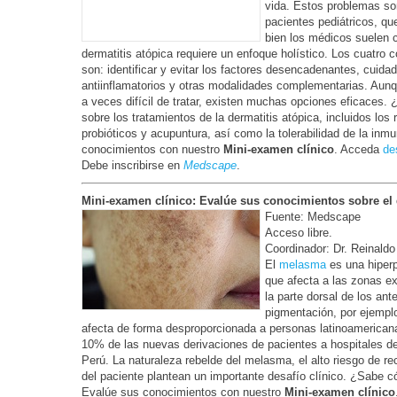
vida. Estos problemas so
pacientes pediátricos, qu
bien los médicos suelen c
dermatitis atópica requiere un enfoque holístico. Los cuatro 
son: identificar y evitar los factores desencadenantes, cuidad
antiinflamatorios y otras modalidades complementarias. Aunqu
a veces difícil de tratar, existen muchas opciones eficaces.
sobre los tratamientos de la dermatitis atópica, incluidos los
probióticos y acupuntura, así como la tolerabilidad de la in
conocimientos con nuestro
Mini-examen clínico
. Acceda
de
Debe inscribirse en
Medscape
.
Mini-examen clínico: Evalúe sus conocimientos sobre el
Fuente: Medscape
Acceso libre.
Coordinador: Dr. Reinal
El
melasma
es una hiperp
que afecta a las zonas ex
la parte dorsal de los ant
pigmentación, por ejemplo
afecta de forma desproporcionada a personas latinoamerican
10% de las nuevas derivaciones de pacientes a hospitales de
Perú. La naturaleza rebelde del melasma, el alto riesgo de rec
del paciente plantean un importante desafío clínico. ¿Sabe c
Evalúe sus conocimientos con nuestro
Mini-examen clínico