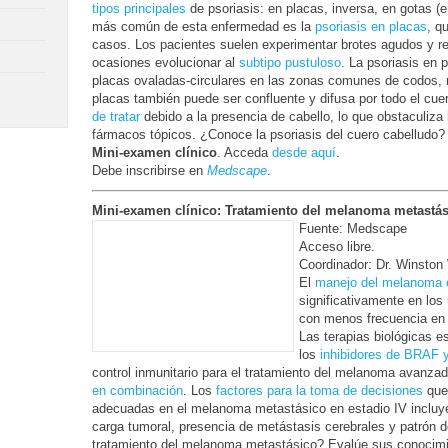
tipos principales
de psoriasis: en placas, inversa, en gotas (er
más común de esta enfermedad es la
psoriasis en placas
, q
casos. Los pacientes suelen experimentar brotes agudos y r
ocasiones evolucionar al
subtipo pustuloso
. La psoriasis en 
placas ovaladas-circulares en las zonas comunes de codos, ro
placas también puede ser confluente y difusa por todo el cue
de tratar
debido a la presencia de cabello, lo que obstaculiza 
fármacos tópicos. ¿Conoce la psoriasis del cuero cabelludo
Mini-examen clínico
. Acceda
desde aquí
.
Debe inscribirse en
Medscape
.
Mini-examen clínico: Tratamiento del melanoma metastás
Fuente: Medscape
Acceso libre.
Coordinador: Dr. Winston
El
manejo del melanoma 
significativamente en los
con menos frecuencia en
Las terapias biológicas 
los
inhibidores de BRAF
control inmunitario para el tratamiento del melanoma avanz
en combinación
. Los
factores para la toma de decisiones
que 
adecuadas en el melanoma metastásico en estadio IV incluye
carga tumoral, presencia de metástasis cerebrales y patrón de
tratamiento del melanoma metastásico? Evalúe sus conocim