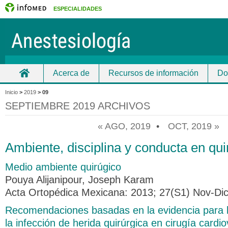
ESPECIALIDADES
Acerca de
Recursos de información
Do
Inicio
Inicio
>
2019
>
09
SEPTIEMBRE 2019 ARCHIVOS
« AGO, 2019
•
OCT, 2019 »
Ambiente, disciplina y conducta en qu
Medio ambiente quirúgico
Pouya Alijanipour, Joseph Karam
Acta Ortopédica Mexicana: 2013; 27(S1) Nov-Di
Recomendaciones basadas en la evidencia para 
la infección de herida quirúrgica en cirugía cardi