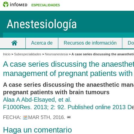
ESPECIALIDADES
Acerca de
Recursos de información
Do
Inicio
Inicio
>
Subespecialidades
>
Neuroanestesia
>
A case series discussing the anaesthe
A case series discussing the anaesthet
management of pregnant patients with
A case series discussing the anaesthetic ma
pregnant patients with brain tumours
Alaa A Abd-Elsayed, et al.
F1000Res. 2013; 2: 92. Published online 2013 D
FECHA:
MAR 5TH, 2016
.
Haga un comentario