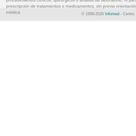
procedimientos clínicos, quirúrgicos o análisis de laboratorio, ni par
prescripción de tratamientos o medicamentos, sin previa orientació
médica.
© 1999-2026
Infomed
- Centro