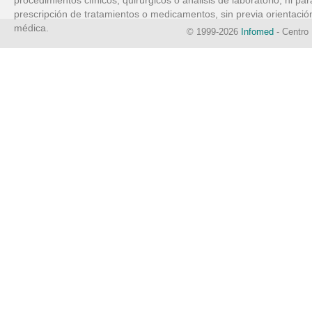
procedimientos clínicos, quirúrgicos o análisis de laboratorio, ni par
prescripción de tratamientos o medicamentos, sin previa orientació
médica.
© 1999-2026
Infomed
- Centro