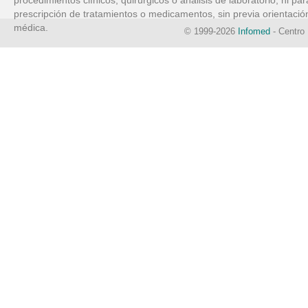
procedimientos clínicos, quirúrgicos o análisis de laboratorio, ni par
prescripción de tratamientos o medicamentos, sin previa orientació
médica.
© 1999-2026
Infomed
- Centro